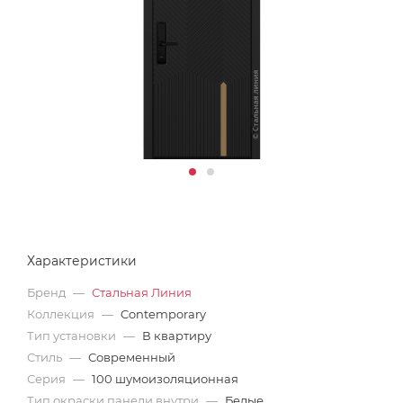
Характеристики
Бренд
—
Стальная Линия
Коллекция
—
Contemporary
Тип установки
—
В квартиру
Стиль
—
Современный
Серия
—
100 шумоизоляционная
Тип окраски панели внутри
—
Белые