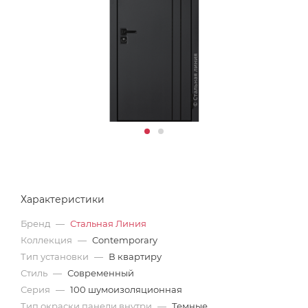
Характеристики
Бренд
—
Стальная Линия
Коллекция
—
Contemporary
Тип установки
—
В квартиру
Стиль
—
Современный
Серия
—
100 шумоизоляционная
Тип окраски панели внутри
—
Темные