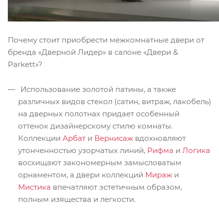
Почему стоит приобрести межкомнатные двери от
бренда «Дверной Лидер» в салоне «Двери &
Parkett»?
Использование золотой патины, а также
различных видов стекол (сатин, витраж, лакобель)
на дверных полотнах придает особенный
оттенок дизайнерскому стилю комнаты.
Коллекции
Арбат
и
Вернисаж
вдохновляют
утонченностью узорчатых линий,
Рифма
и
Логика
восхищают закономерным замысловатым
орнаментом, а двери коллекций
Мираж
и
Мистика
впечатляют эстетичным образом,
полным изящества и легкости.