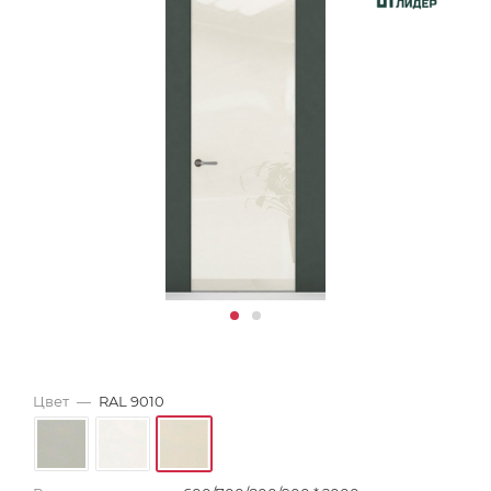
Цвет
—
RAL 9010