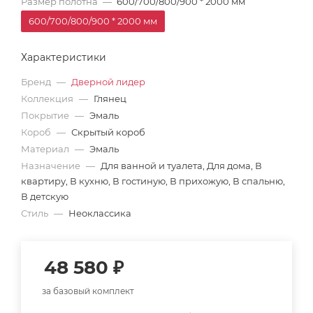
Размер полотна
—
600/700/800/900 * 2000 мм
600/700/800/900 * 2000 мм
Характеристики
Бренд
—
Дверной лидер
Коллекция
—
Глянец
Покрытие
—
Эмаль
Короб
—
Скрытый короб
Материал
—
Эмаль
Назначение
—
Для ванной и туалета, Для дома, В
квартиру, В кухню, В гостиную, В прихожую, В спальню,
В детскую
Стиль
—
Неоклассика
48 580
₽
за базовый комплект