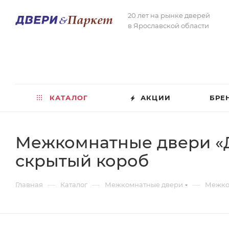
20 лет на рынке дверей
в Ярославской области
КАТАЛОГ
АКЦИИ
БРЕ
Межкомнатные двери «Д
скрытый короб
—
—
—
Главная
Каталог
Межкомнатные двери
Межко