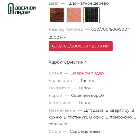
Цвет
—
Шахматное дерево
Размер полотна
—
600/700/800/900 *
2000 мм
600/700/800/900 * 2000 мм
Характеристики
Бренд
—
Дверной лидер
Коллекция
—
Глянец
Покрытие
—
Шпон
Короб
—
Скрытый короб
Материал
—
Шпон
Назначение
—
Для дома, В квартиру, В
кухню, В гостиную, В офис, В прихожую, В
спальню
Стиль
—
Современный