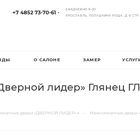
ЕЖЕДНЕВНО 9–20
+7 4852 73-70-61
ЯРОСЛАВЛЬ, ПОЛУШКИНА РОЩА, Д. 9, СТР. 
НДЫ
О САЛОНЕ
ЗАМЕР
УСЛУГ
верной лидер» Глянец Г
—
мнатные двери «ДВЕРНОЙ ЛИДЕР»
Межкомнатные двери «