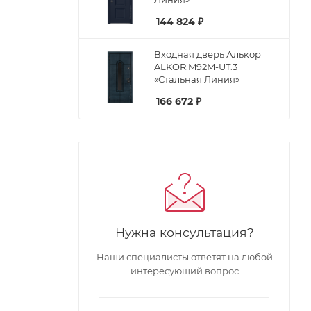
144 824
₽
Входная дверь Алькор
ALKOR.M92M-UT.3
«Стальная Линия»
166 672
₽
Нужна консультация?
Наши специалисты ответят на любой
интересующий вопрос