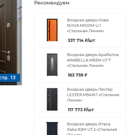
Рекомендуем
Входная дверь Нова
NOVA.M100M-U.1
«Стальная Линия»
337 714
₽
/шт
Входная дверь Арабелла
ARABELLA.M92M-UT.7
«Стальная Линия»
163 759
₽
Входная дверь Лестер
LESTER.M94M.1 «Стальная
Линия»
117 773
₽
/шт
Входная дверь Итака
Itaka.92M-UT.2 «Стальная
Линия»