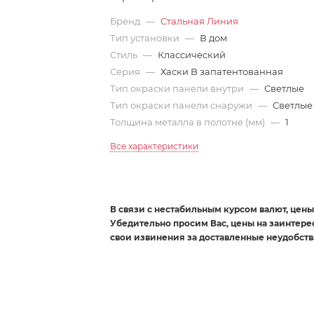
Бренд
—
Стальная Линия
Тип установки
—
В дом
Стиль
—
Классический
Серия
—
Хаски B запатентованная
Тип окраски панели внутри
—
Светлые
Тип окраски панели снаружи
—
Светлые
Толщина металла в полотне (мм)
—
1
Все характеристики
В связи с нестабильным курсом валют, цены 
Убедительно просим Вас, цены на заинтер
свои извинения за доставленные неудобств