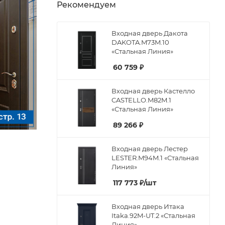
Рекомендуем
Входная дверь Дакота
DAKOTA.M73M.10
«Стальная Линия»
60 759
₽
Входная дверь Кастелло
CASTELLO.M82M.1
«Стальная Линия»
89 266
₽
Входная дверь Лестер
LESTER.M94M.1 «Стальная
Линия»
117 773
₽
/шт
Входная дверь Итака
Itaka.92M-UT.2 «Стальная
Линия»