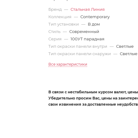
Бренд
—
Стальная Линия
Коллекция
—
Contemporary
Тип установки
—
В дом
Стиль
—
Современный
Серия
—
100УТ парадная
Тип окраски панели внутри
—
Светлые
Тип окраски панели снаружи
—
Светлые
Все характеристики
В связи с нестабильным курсом валют, цены 
Убедительно просим Вас, цены на заинтер
свои извинения за доставленные неудобств