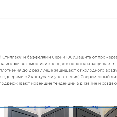
й Стиллак® и баффелями Серии 100У.Защита от промерз
а исключает «мостики холода» в полотне и защищает дв
плотнения до 2 раз лучше защищают от холодного возду
 с дверями с 2 контурами уплотнения).Современный ди
 поддерживают новейшие тенденции в дизайне и создаю