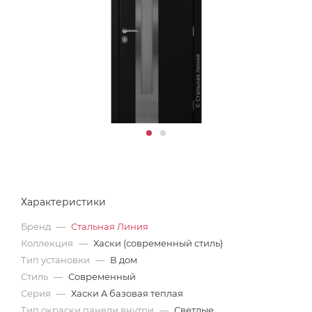
Характеристики
Бренд
—
Стальная Линия
Коллекция
—
Хаски (современный стиль)
Тип установки
—
В дом
Стиль
—
Современный
Серия
—
Хаски A базовая теплая
Тип окраски панели внутри
—
Светлые