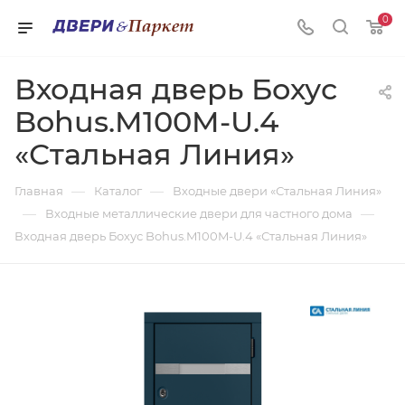
0
Входная дверь Бохус
Bohus.M100M-U.4
«Стальная Линия»
—
—
Главная
Каталог
Входные двери «Стальная Линия»
—
—
Входные металлические двери для частного дома
Входная дверь Бохус Bohus.M100M-U.4 «Стальная Линия»