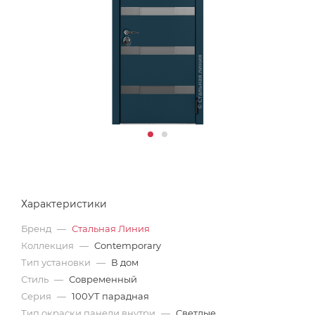
Характеристики
Бренд
—
Стальная Линия
Коллекция
—
Contemporary
Тип установки
—
В дом
Стиль
—
Современный
Серия
—
100УТ парадная
Тип окраски панели внутри
—
Светлые