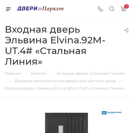
0
Входная дверь
Эльвина Elvina.92M-
UT.4# «Стальная
Линия»
—
—
Главная
Каталог
Входные двери «Стальная Линия»
—
—
Входные металлические двери для частного дома
Входная дверь Эльвина Elvina.92M-UT.4# «Стальная Линия»