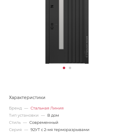
Характеристики
Бренд
—
Стальная Линия
Тип установки
—
В дом
Стиль
—
Современный
Серия
—
92УТ с 2-мя терморазрывами