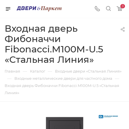
0
Входная дверь
Фибоначчи
Fibonacci.M100M-U.5
«Стальная Линия»
—
—
Главная
Каталог
Входные двери «Стальная Линия»
—
—
Входные металлические двери для частного дома
Входная дверь Фибоначчи Fibonacci.M100M-U.5 «Стальная
Линия»