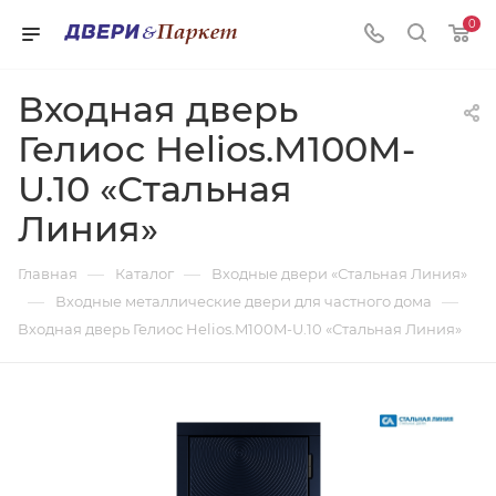
0
Входная дверь
Гелиос Helios.M100M-
U.10 «Стальная
Линия»
—
—
Главная
Каталог
Входные двери «Стальная Линия»
—
—
Входные металлические двери для частного дома
Входная дверь Гелиос Helios.M100M-U.10 «Стальная Линия»