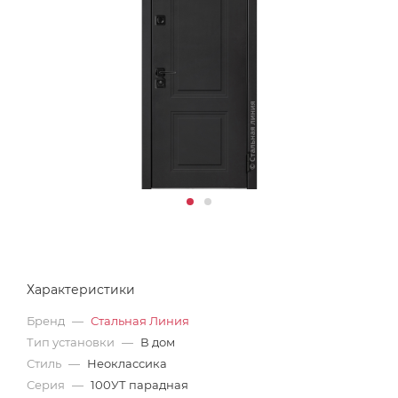
Характеристики
Бренд
—
Стальная Линия
Тип установки
—
В дом
Стиль
—
Неоклассика
Серия
—
100УТ парадная