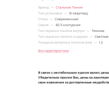
Бренд
—
Стальная Линия
Тип установки
—
В квартиру
Стиль
—
Современный
Серия
—
82 3-контурная
Тип окраски панели внутри
—
Темные
Тип окраски панели снаружи
—
Светлые
Толщина металла в полотне (мм)
—
1.2
Все характеристики
В связи с нестабильным курсом валют, цены 
Убедительно просим Вас, цены на заинтер
свои извинения за доставленные неудобств