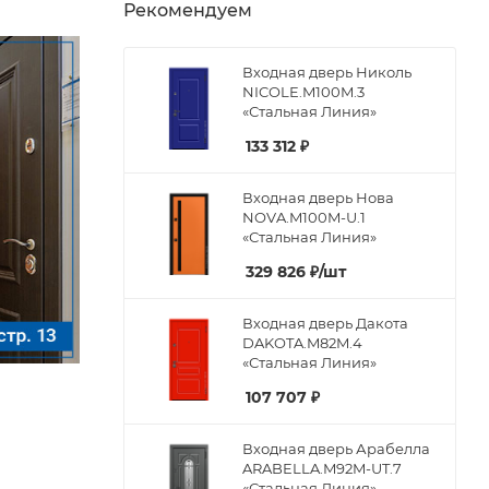
Рекомендуем
Входная дверь Николь
NICOLE.M100M.3
«Стальная Линия»
133 312
₽
Входная дверь Нова
NOVA.M100M-U.1
«Стальная Линия»
329 826
₽
/шт
Входная дверь Дакота
DAKOTA.M82M.4
«Стальная Линия»
107 707
₽
Входная дверь Арабелла
ARABELLA.M92M-UT.7
«Стальная Линия»