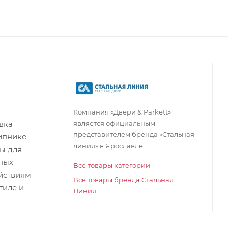
Компания «Двери & Parkett»
является официальным
вка
представителем бренда «Стальная
шипнике
линия» в Ярославле.
ты для
тных
Все товары категории
ействиям
Все товары бренда Стальная
тиле и
Линия