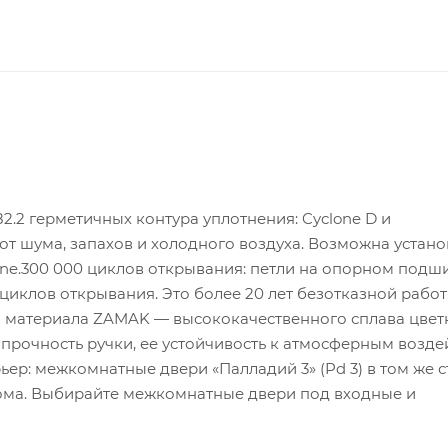
2.2 герметичных контура уплотнения: Cyclone D и
 шума, запахов и холодного воздуха. Возможна устано
lone.300 000 циклов открывания: петли на опорном под
циклов открывания. Это более 20 лет безотказной рабо
 из материала ZAMAK — высококачественного сплава цве
 прочность ручки, ее устойчивость к атмосферным возд
: межкомнатные двери «Палладий 3» (Pd 3) в том же с
дома. Выбирайте межкомнатные двери под входные и