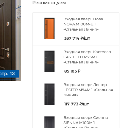
Рекомендуем
Входная дверь Нова
NOVA.M100M-U.1
«Стальная Линия»
337 714
₽
/шт
Входная дверь Кастелло
CASTELLO.M73M.1
«Стальная Линия»
85 105
₽
Входная дверь Лестер
LESTER.M94M.1 «Стальная
Линия»
117 773
₽
/шт
Входная дверь Сиенна
SIENNA.M100M.1
«Стальная Линия»