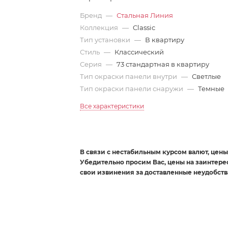
Бренд
—
Стальная Линия
Коллекция
—
Classic
Тип установки
—
В квартиру
Стиль
—
Классический
Серия
—
73 стандартная в квартиру
Тип окраски панели внутри
—
Светлые
Тип окраски панели снаружи
—
Темные
Все характеристики
В связи с нестабильным курсом валют, цены 
Убедительно просим Вас, цены на заинтер
свои извинения за доставленные неудобств