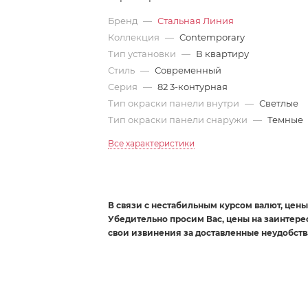
Бренд
—
Стальная Линия
Коллекция
—
Contemporary
Тип установки
—
В квартиру
Стиль
—
Современный
Серия
—
82 3-контурная
Тип окраски панели внутри
—
Светлые
Тип окраски панели снаружи
—
Темные
Все характеристики
В связи с нестабильным курсом валют, цены 
Убедительно просим Вас, цены на заинтер
свои извинения за доставленные неудобств