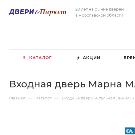
20 лет на рынке дверей
в Ярославской области
КАТАЛОГ
АКЦИИ
БРЕ
Входная дверь Марна M
—
—
Главная
Каталог
Входные двери «Стальная Линия»