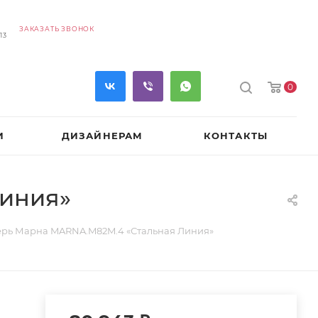
ЗАКАЗАТЬ ЗВОНОК
13
0
И
ДИЗАЙНЕРАМ
КОНТАКТЫ
Линия»
ерь Марна MARNA.M82M.4 «Стальная Линия»