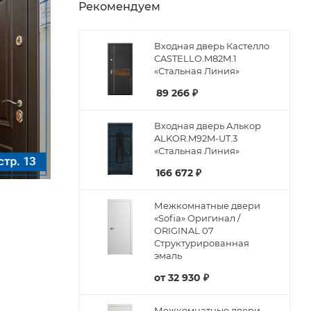
Рекомендуем
Входная дверь Кастелло
CASTELLO.M82M.1
«Стальная Линия»
89 266
₽
Входная дверь Алькор
ALKOR.M92M-UT.3
«Стальная Линия»
166 672
₽
Межкомнатные двери
«Sofia» Оригинал /
ORIGINAL 07
Структурированная
эмаль
от
32 930 ₽
Межкомнатные двери